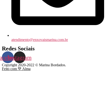
atendimento@enxovaismarina.com.br
Redes Sociais
acebook
Instagram
Copyright 2020-2022 © Marina Bordados.
Feito com 💚 Alma